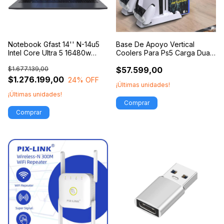
Notebook Gfast 14'' N-14u5
Base De Apoyo Vertical
Intel Core Ultra 5 16480w
Coolers Para Ps5 Carga Dual
16gb Ram 480gb Ssd
Joysticks
$1.677.139,00
$57.599,00
Windows 11
$1.276.199,00
24
% OFF
¡Últimas unidades!
¡Últimas unidades!