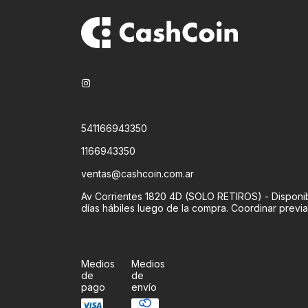
541166943350
1166943350
ventas@cashcoin.com.ar
Av Corrientes 1820 4D (SOLO RETIROS) - Disponib
días hábiles luego de la compra. Coordinar previ
Medios
Medios
de
de
pago
envío