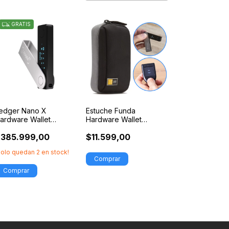
GRATIS
edger Nano X
Estuche Funda
ardware Wallet
Hardware Wallet
luetooth Billetera
Billetera Cripto Trezor
385.999,00
$11.599,00
riginal
Ledger
Solo quedan
2
en stock!