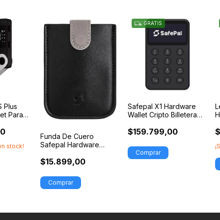
GRATIS
 Plus
Safepal X1 Hardware
L
et Para
Wallet Cripto Billetera
H
s
Binance Original
B
00
$159.799,00
$
O
Funda De Cuero
Safepal Hardware
n stock!
¡
Wallet Tarjetas Original
$15.899,00