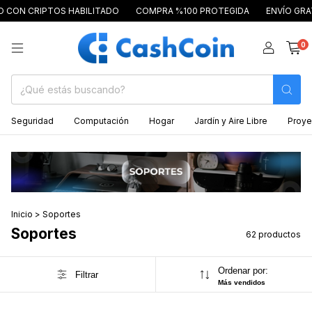
RIPTOS HABILITADO
COMPRA %100 PROTEGIDA
ENVÍO GRATIS A PA
0
Seguridad
Computación
Hogar
Jardín y Aire Libre
Proye
Inicio
>
Soportes
Soportes
62 productos
Ordenar por:
Filtrar
Más vendidos