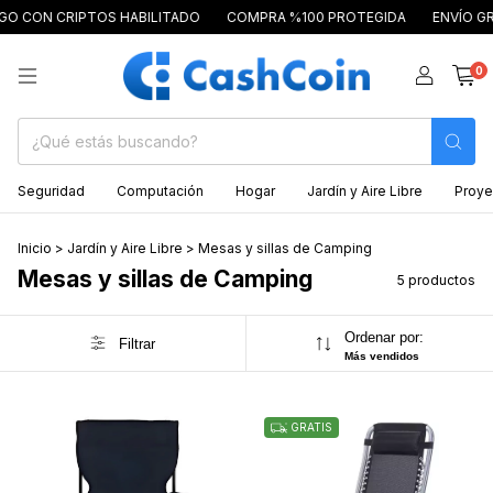
N CRIPTOS HABILITADO
COMPRA %100 PROTEGIDA
ENVÍO GRATIS 
0
Seguridad
Computación
Hogar
Jardín y Aire Libre
Proye
Inicio
>
Jardín y Aire Libre
>
Mesas y sillas de Camping
Mesas y sillas de Camping
5 productos
Ordenar por:
Filtrar
Más vendidos
GRATIS