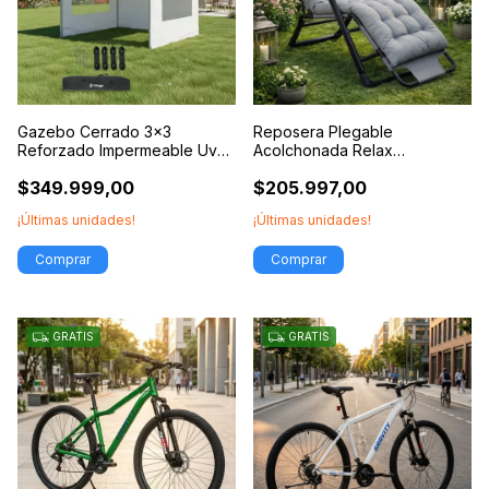
Gazebo Cerrado 3x3
Reposera Plegable
Reforzado Impermeable Uv
Acolchonada Relax
Autoarmable Con Paredes
Multiposicion Modo Cama
$349.999,00
$205.997,00
¡Últimas unidades!
¡Últimas unidades!
Comprar
GRATIS
GRATIS