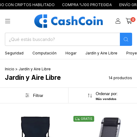
 CRIPTOS HABILITADO
COMPRA %100 PROTEGIDA
ENVÍO GRATIS A 
0
Seguridad
Computación
Hogar
Jardín y Aire Libre
Proye
Inicio
>
Jardín y Aire Libre
Jardín y Aire Libre
14 productos
Ordenar por:
Filtrar
Más vendidos
GRATIS