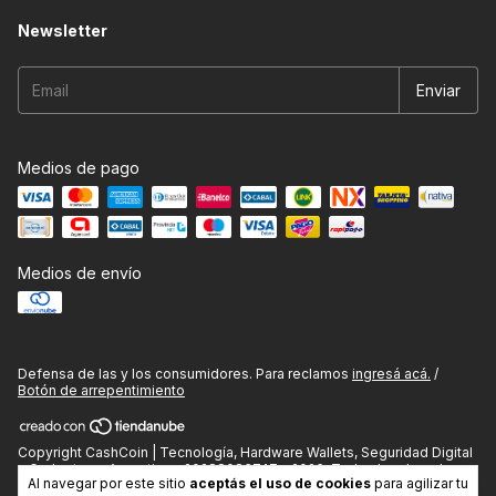
Newsletter
Medios de pago
Medios de envío
Defensa de las y los consumidores. Para reclamos
ingresá acá.
/
Botón de arrepentimiento
Copyright CashCoin | Tecnología, Hardware Wallets, Seguridad Digital
y Gadgets en Argentina - 20288083747 - 2026. Todos los derechos
Al navegar por este sitio
aceptás el uso de cookies
para agilizar tu
reservados.