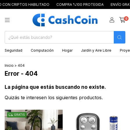
 CON CRIPTOS HABILITADO
COMPRA %100 PROTEGIDA
ENVÍO GRATI
0
Seguridad
Computación
Hogar
Jardín y Aire Libre
Proye
Inicio
>
404
Error - 404
La página que estás buscando no existe.
Quizás te interesen los siguientes productos.
GRATIS