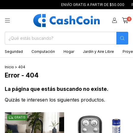
ENVÍO GRATIS A PARTIR DE $50.000
P
0
Seguridad
Computación
Hogar
Jardín y Aire Libre
Proye
Inicio
>
404
Error - 404
La página que estás buscando no existe.
Quizás te interesen los siguientes productos.
GRATIS