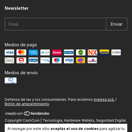
Newsletter
Medios de pago
Medios de envío
Defensa de las y los consumidores. Para reclamos
ingresá acá.
/
Botón de arrepentimiento
Copyright CashCoin | Tecnología, Hardware Wallets, Seguridad Digital
y Gadgets en Argentina - 20288083747 - 2026. Todos los derechos
Al navegar por este sitio
aceptás el uso de cookies
para agilizar tu
reservados.