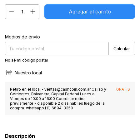
Entregas para el CP:
Cambiar CP
Medios de envío
Calcular
No sé mi código postal
Nuestro local
Retiro en el local -
ventas@cashcoin.com.ar
Callao y
GRATIS
Corrientes, Balvanera, Capital Federal Lunes a
Viernes de 10:00 a 16:00 Coordinar retiro
previamente - disponible 2 dias habiles luego de la
compra. whatsapp (11) 6694-3350
Descripción