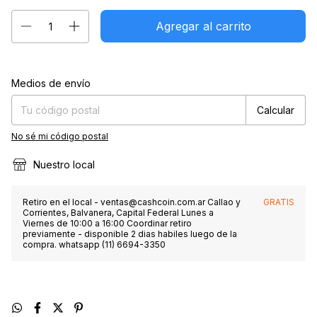
Entregas para el CP:
Cambiar CP
Medios de envío
Calcular
No sé mi código postal
Nuestro local
Retiro en el local -
ventas@cashcoin.com.ar
Callao y
GRATIS
Corrientes, Balvanera, Capital Federal Lunes a
Viernes de 10:00 a 16:00 Coordinar retiro
previamente - disponible 2 dias habiles luego de la
compra. whatsapp (11) 6694-3350