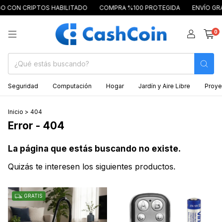
 CRIPTOS HABILITADO
COMPRA %100 PROTEGIDA
ENVÍO GRATIS A
0
Seguridad
Computación
Hogar
Jardín y Aire Libre
Proye
Inicio
>
404
Error - 404
La página que estás buscando no existe.
Quizás te interesen los siguientes productos.
GRATIS