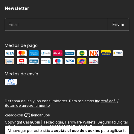
Newsletter
Medios de pago
Medios de envío
Defensa de las y los consumidores. Para reclamos
ingresá acá.
/
Botón de arrepentimiento
Copyright CashCoin | Tecnología, Hardware Wallets, Seguridad Digital
y Gadgets en Argentina - 20288083747 - 2026. Todos los derechos
Al navegar por este sitio
aceptás el uso de cookies
para agilizar tu
reservados.