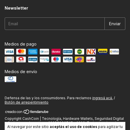
Newsletter
Medios de pago
Medios de envío
Defensa de las y los consumidores. Para reclamos
ingresá acá.
/
Botón de arrepentimiento
Copyright CashCoin | Tecnología, Hardware Wallets, Seguridad Digital
y Gadgets en Argentina - 20288083747 - 2026. Todos los derechos
Al navegar por este sitio
aceptás el uso de cookies
para agilizar tu
reservados.