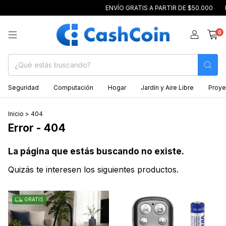
ENVÍO GRATIS A PARTIR DE $50.000
P
0
Seguridad
Computación
Hogar
Jardín y Aire Libre
Proye
Inicio
>
404
Error - 404
La página que estás buscando no existe.
Quizás te interesen los siguientes productos.
GRATIS