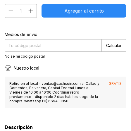
Entregas para el CP:
Cambiar CP
Medios de envío
Calcular
No sé mi código postal
Nuestro local
Retiro en el local -
ventas@cashcoin.com.ar
Callao y
GRATIS
Corrientes, Balvanera, Capital Federal Lunes a
Viernes de 10:00 a 16:00 Coordinar retiro
previamente - disponible 2 dias habiles luego de la
compra. whatsapp (11) 6694-3350
Descripción