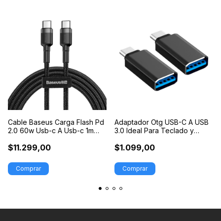
Cable Baseus Carga Flash Pd
Adaptador Otg USB-C A USB
2.0 60w Usb-c A Usb-c 1m
3.0 Ideal Para Teclado y
20v 3a
Mouse
$11.299,00
$1.099,00