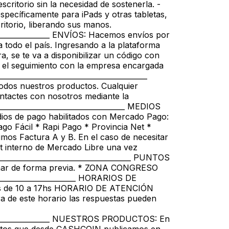
critorio sin la necesidad de sostenerla. -
specíficamente para iPads y otras tabletas,
itorio, liberando sus manos.
__________________ ENVÍOS: Hacemos envíos por
todo el país. Ingresando a la plataforma
a, se te va a disponibilizar un código con
r el seguimiento con la empresa encargada
__________________________________________
dos nuestros productos. Cualquier
ntactes con nosotros mediante la
____________________________________ MEDIOS
os de pago habilitados con Mercado Pago:
Pago Fácil * Rapi Pago * Provincia Net *
mos Factura A y B. En el caso de necesitar
t interno de Mercado Libre una vez
______________________________________ PUNTOS
nar de forma previa. * ZONA CONGRESO
_______________________ HORARIOS DE
s de 10 a 17hs HORARIO DE ATENCIÓN
a de este horario las respuestas pueden
____________________ NUESTROS PRODUCTOS: En