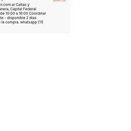
 -
GRATIS
n.com.ar
Callao y
anera, Capital Federal
de 10:00 a 16:00 Coordinar
te - disponible 2 dias
 la compra. whatsapp (11)