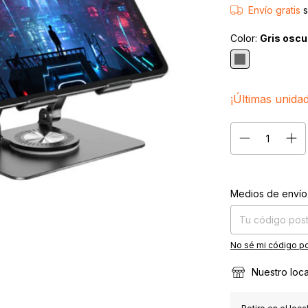
Envío gratis
Color:
Gris oscu
¡Últimas unida
Entregas para el CP
Medios de envío
No sé mi código po
Nuestro loca