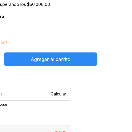
superando los
$50.000,00
ro
des!
:
Cambiar CP
Calcular
stal
l