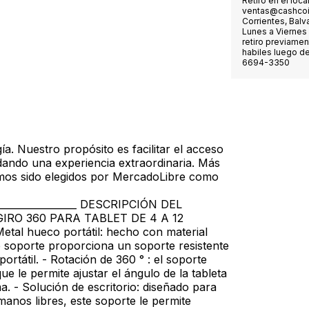
Retiro en el local
ventas@cashcoi
Corrientes, Balv
Lunes a Viernes 
retiro previamen
habiles luego de
6694-3350
. Nuestro propósito es facilitar el acceso
dando una experiencia extraordinaria. Más
mos sido elegidos por MercadoLibre como
____________________ DESCRIPCIÓN DEL
RO 360 PARA TABLET DE 4 A 12
 hueco portátil: hecho con material
e soporte proporciona un soporte resistente
ortátil. - Rotación de 360 ° : el soporte
e le permite ajustar el ángulo de la tableta
a. - Solución de escritorio: diseñado para
manos libres, este soporte le permite