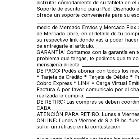
disfrutar cómodamente de su tableta en el es
Soporte de escritorio para iPad: Diseñado e
ofrece un soporte conveniente para su escr
___________________________________________
medio de Mercado Envíos y Mercado Flex a 
de Mercado Libre, en el detalle de tu compr
su respectivo link donde vas a poder hace
de entregarle el artículo. ___________________
GARANTÍA: Contamos con la garantía en to
problema que tengas, te pedimos que te co
mensajería directa. _________________________
DE PAGO: Podés abonar con todos los medi
* Tarjeta de Crédito * Tarjeta de Débito * 
Cobro Express * LINK * Carga Virtual Emiti
Factura A por favor comunicalo por el cha
realizada la compra. _______________________
DE RETIRO: Las compras se deben coordi
CABA ______________________________________
ATENCIÓN PARA RETIRO: Lunes a Vierne
ONLINE: Lunes a Viernes de 9 a 18 hs. fuer
sufrir un retraso en la contestación.
_________________________________________