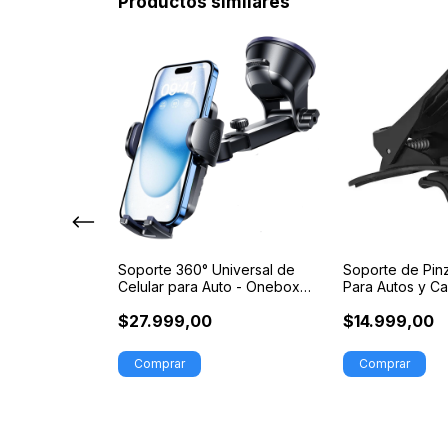
Productos similares
itorio Para 4
Soporte 360° Universal de
Soporte de Pinz
Celular para Auto - Onebox
Para Autos y C
OB-CV5
$27.999,00
$14.999,00