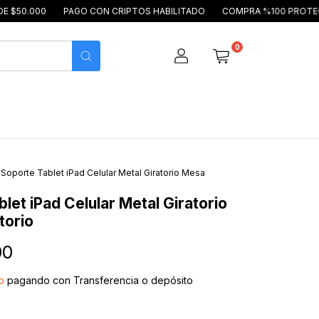
PAGO CON CRIPTOS HABILITADO
COMPRA %100 PROTEGIDA
EN
0
Soporte Tablet iPad Celular Metal Giratorio Mesa
let iPad Celular Metal Giratorio
torio
00
o
pagando con Transferencia o depósito