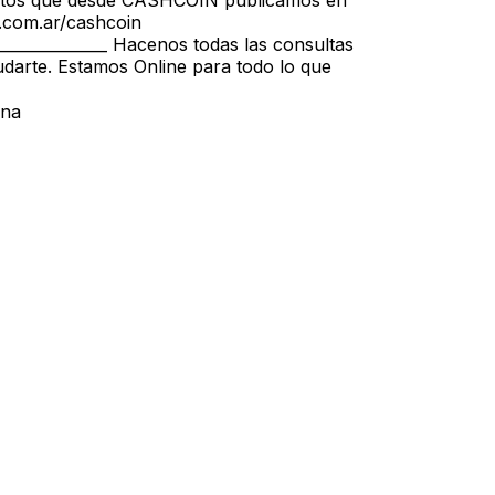
oductos que desde CASHCOIN publicamos en
.com.ar/cashcoin
________________ Hacenos todas las consultas
udarte. Estamos Online para todo lo que
ona