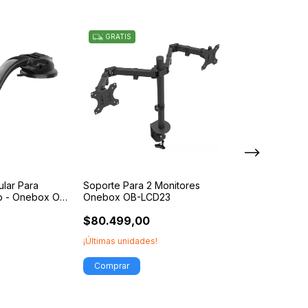
GRATIS
GRATIS
ular Para
Soporte Para 2 Monitores
o - Onebox OB-
Onebox OB-LCD23
Brazo Soporte 
$80.499,00
Monitor Tv De 
¡Últimas unidades!
$50.499,00