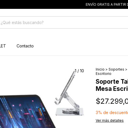
ENVÍO GRATIS A PARTIR DE $50.000
LET
Contacto
Inicio
>
Soportes
>
1
/
10
Escritorio
Soporte Tab
Mesa Escri
$27.299,
3% de descuent
Ver más detalles