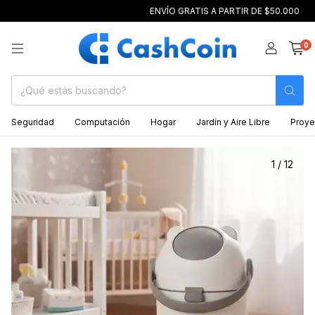
ENVÍO GRATIS A PARTIR DE $50.000
PAGO C
0
Seguridad
Computación
Hogar
Jardín y Aire Libre
Proye
1
/
12