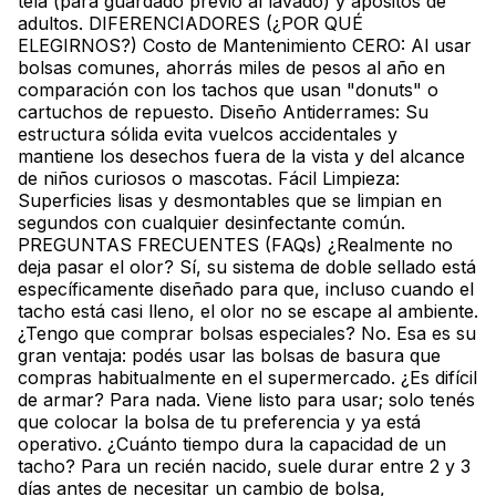
tela (para guardado previo al lavado) y apósitos de
adultos. DIFERENCIADORES (¿POR QUÉ
ELEGIRNOS?) Costo de Mantenimiento CERO: Al usar
bolsas comunes, ahorrás miles de pesos al año en
comparación con los tachos que usan "donuts" o
cartuchos de repuesto. Diseño Antiderrames: Su
estructura sólida evita vuelcos accidentales y
mantiene los desechos fuera de la vista y del alcance
de niños curiosos o mascotas. Fácil Limpieza:
Superficies lisas y desmontables que se limpian en
segundos con cualquier desinfectante común.
PREGUNTAS FRECUENTES (FAQs) ¿Realmente no
deja pasar el olor? Sí, su sistema de doble sellado está
específicamente diseñado para que, incluso cuando el
tacho está casi lleno, el olor no se escape al ambiente.
¿Tengo que comprar bolsas especiales? No. Esa es su
gran ventaja: podés usar las bolsas de basura que
compras habitualmente en el supermercado. ¿Es difícil
de armar? Para nada. Viene listo para usar; solo tenés
que colocar la bolsa de tu preferencia y ya está
operativo. ¿Cuánto tiempo dura la capacidad de un
tacho? Para un recién nacido, suele durar entre 2 y 3
días antes de necesitar un cambio de bolsa,