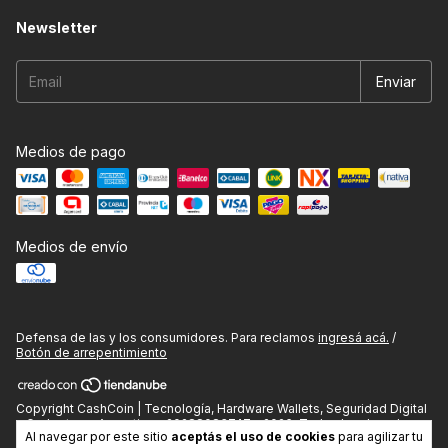
Newsletter
Medios de pago
Medios de envío
Defensa de las y los consumidores. Para reclamos
ingresá acá.
/
Botón de arrepentimiento
Copyright CashCoin | Tecnología, Hardware Wallets, Seguridad Digital
y Gadgets en Argentina - 20288083747 - 2026. Todos los derechos
Al navegar por este sitio
aceptás el uso de cookies
para agilizar tu
reservados.