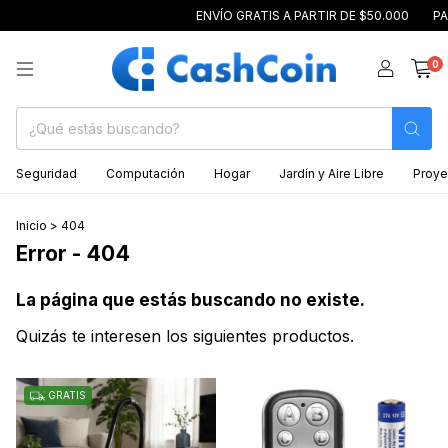
ENVÍO GRATIS A PARTIR DE $50.000
PAGO C
0
Seguridad
Computación
Hogar
Jardín y Aire Libre
Proye
Inicio
>
404
Error - 404
La página que estás buscando no existe.
Quizás te interesen los siguientes productos.
GRATIS