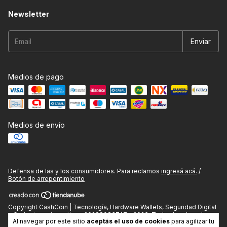
Newsletter
Medios de pago
Medios de envío
Defensa de las y los consumidores. Para reclamos
ingresá acá.
/
Botón de arrepentimiento
Copyright CashCoin | Tecnología, Hardware Wallets, Seguridad Digital
y Gadgets en Argentina - 20288083747 - 2026. Todos los derechos
Al navegar por este sitio
aceptás el uso de cookies
para agilizar tu
reservados.