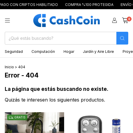
CON CRIPTOS HABILITADO
COMPRA %100 PROTEGIDA
ENVÍO GRATI
0
Seguridad
Computación
Hogar
Jardín y Aire Libre
Proye
Inicio
>
404
Error - 404
La página que estás buscando no existe.
Quizás te interesen los siguientes productos.
GRATIS